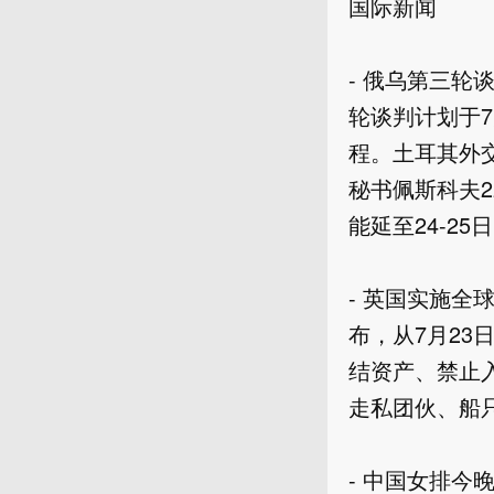
国际新闻

- 俄乌第三轮
轮谈判计划于
程。土耳其外
秘书佩斯科夫
能延至24-25日
- 英国实施全
布，从7月2
结资产、禁止
走私团伙、船
- 中国女排今