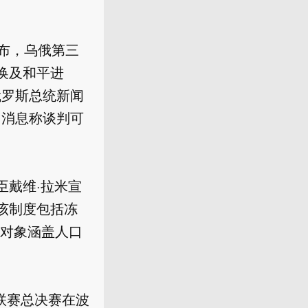
宣布，乌俄第三
换及和平进
俄罗斯总统新闻
引消息称谈判可
臣戴维·拉米宣
该制度包括冻
对象涵盖人口
排联赛总决赛在波