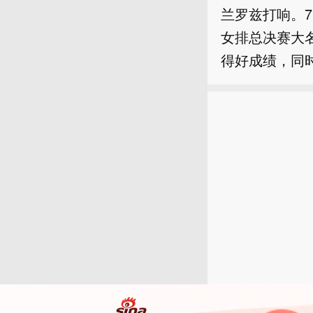
兰罗兹打响。7
女排总决赛大
得好成绩，同