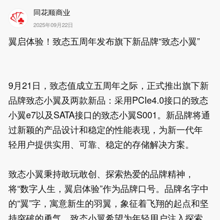
同花顺商业
2025年09月22日
翼启体验！致态五周年发布旗下新品牌“致态小翼”

9月21日，致态值成立五周年之际，正式推出旗下新
品牌致态小翼及两款新品：采用PCIe4.0接口的致态
小翼e7以及SATA接口的致态小翼S001。新品牌将通
过新颖的产品设计和稳定的性能表现，为新一代年
轻用户提供实用、可靠、稳定的存储解决方案。

致态小翼秉持敢玩敢创、探索热爱的品牌精神，
将“数字人生，翼启体验”作为品牌口号。品牌名字中
的“翼”字，寓意新生的羽翼，象征着飞翔的起点和坚
持突破的勇气。致态小翼希望为年轻用户注入探索